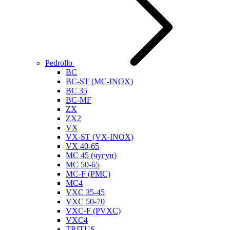
Pedrollo
BC
BC-ST (MC-INOX)
BC 35
BC-MF
ZX
ZX2
VX
VX-ST (VX-INOX)
VX 40-65
MC 45 (чугун)
MC 50-65
MC-F (PMC)
MC4
VXC 35-45
VXC 50-70
VXC-F (PVXC)
VXC4
TRITUS