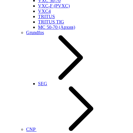
VXC 50-70
VXC-F (PVXC)
VXC4
TRITUS
TRITUS TIG
MC 50-70 (Архив)
Grundfos
SEG
CNP