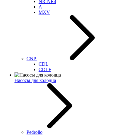
NR-NR4
A
MXV
CNP
CDL
CDLF
Насосы для колодца
Pedrollo