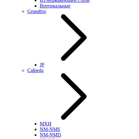
Из нержавеющей стали
Вертикальные
Grundfos
JP
Calpeda
MXH
NM-NMS
NM-NMD