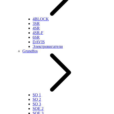
4BLOCK
3SR
4SR
4SR-F
6SR
DAVIS
Электровигатели
Grundfos
SQ 1
SQ 2
SQ 3
SQE 2
SQE 3