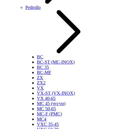
Pedrollo
BC
BC-ST (MC-INOX)
BC 35
BC-MF
ZX
ZX2
VX
VX-ST (VX-INOX)
VX 40-65
MC 45 (чугун)
MC 50-65
MC-F (PMC)
MC4
VXC 35-45