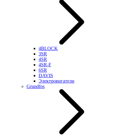
4BLOCK
3SR
4SR
4SR-F
6SR
DAVIS
Электровигатели
Grundfos