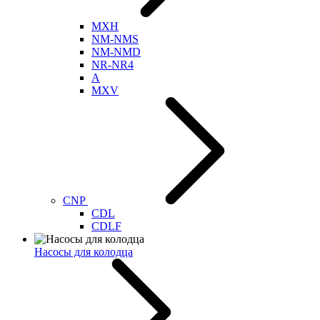
MXH
NM-NMS
NM-NMD
NR-NR4
A
MXV
CNP
CDL
CDLF
Насосы для колодца