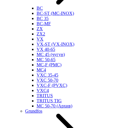
BC
BC-ST (MC-INOX)
BC 35
BC-MF
ZX
ZX2
VX
VX-ST (VX-INOX)
VX 40-65
MC 45 (чугун)
MC 50-65
MC-F (PMC)
MC4
VXC 35-45
VXC 50-70
VXC-F (PVXC)
VXC4
TRITUS
TRITUS TIG
MC 50-70 (Архив)
Grundfos