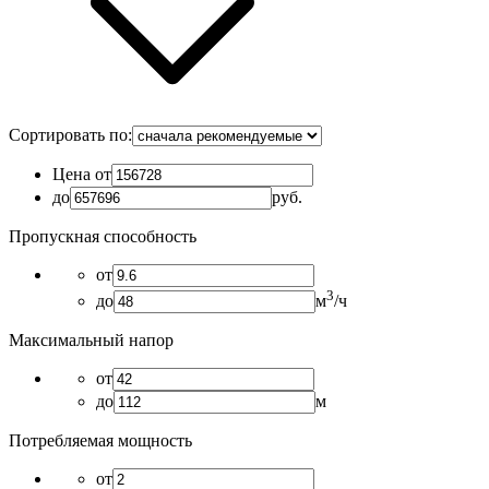
Сортировать по:
Цена от
до
руб.
Пропускная способность
от
3
до
м
/ч
Максимальный напор
от
до
м
Потребляемая мощность
от