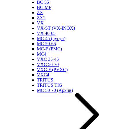
BC 35
BC-MF
ZX
ZX2
VX
VX-ST (VX-INOX)
VX 40-65
MC 45 (чугун)
MC 50-65
MC-F (PMC)
MC4
VXC 35-45
VXC 50-70
VXC-F (PVXC)
VXC4
TRITUS
TRITUS TIG
MC 50-70 (Архив)