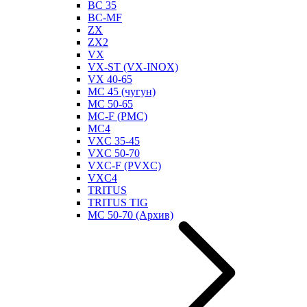
BC 35
BC-MF
ZX
ZX2
VX
VX-ST (VX-INOX)
VX 40-65
MC 45 (чугун)
MC 50-65
MC-F (PMC)
MC4
VXC 35-45
VXC 50-70
VXC-F (PVXC)
VXC4
TRITUS
TRITUS TIG
MC 50-70 (Архив)