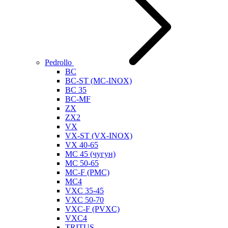
Pedrollo
BC
BC-ST (MC-INOX)
BC 35
BC-MF
ZX
ZX2
VX
VX-ST (VX-INOX)
VX 40-65
MC 45 (чугун)
MC 50-65
MC-F (PMC)
MC4
VXC 35-45
VXC 50-70
VXC-F (PVXC)
VXC4
TRITUS