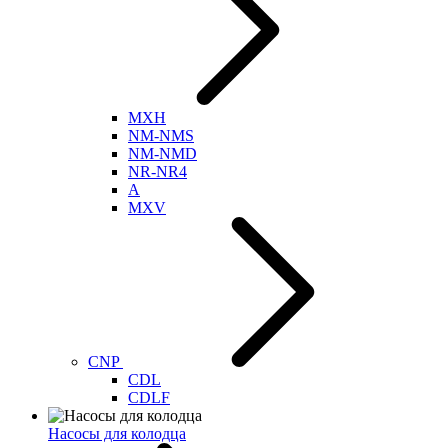
MXH
NM-NMS
NM-NMD
NR-NR4
A
MXV
CNP
CDL
CDLF
Насосы для колодца