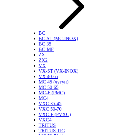
BC
BC-ST (MC-INOX)
BC 35
BC-MF
ZX
ZX2
VX
VX-ST (VX-INOX)
VX 40-65
MC 45 (чугун)
MC 50-65
MC-F (PMC)
MC4
VXC 35-45
VXC 50-70
VXC-F (PVXC)
VXC4
TRITUS
TRITUS TIG