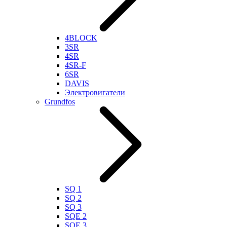
4BLOCK
3SR
4SR
4SR-F
6SR
DAVIS
Электровигатели
Grundfos
SQ 1
SQ 2
SQ 3
SQE 2
SQE 3