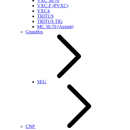
VXC 50-70
VXC-F (PVXC)
VXC4
TRITUS
TRITUS TIG
MC 50-70 (Архив)
Grundfos
SEG
CNP