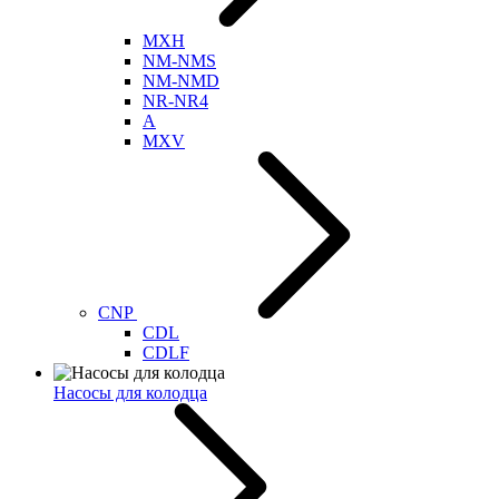
MXH
NM-NMS
NM-NMD
NR-NR4
A
MXV
CNP
CDL
CDLF
Насосы для колодца