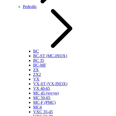
Pedrollo
BC
BC-ST (MC-INOX)
BC 35
BC-MF
ZX
ZX2
VX
VX-ST (VX-INOX)
VX 40-65
MC 45 (чугун)
MC 50-65
MC-F (PMC)
MC4
VXC 35-45