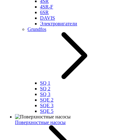
4SR
4SR-F
6SR
DAVIS
Электровигатели
Grundfos
SQ 1
SQ 2
SQ 3
SQE 2
SQE 3
SQE 5
Поверхностные насосы