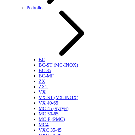
Pedrollo
BC
BC-ST (MC-INOX)
BC 35
BC-MF
ZX
ZX2
VX
VX-ST (VX-INOX)
VX 40-65
MC 45 (чугун)
MC 50-65
MC-F (PMC)
MC4
VXC 35-45