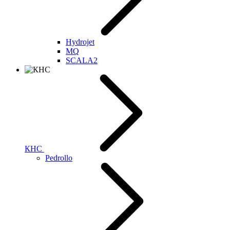
Hydrojet
MQ
SCALA2
КНС
Pedrollo