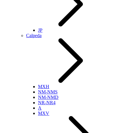
JP
Calpeda
MXH
NM-NMS
NM-NMD
NR-NR4
A
MXV