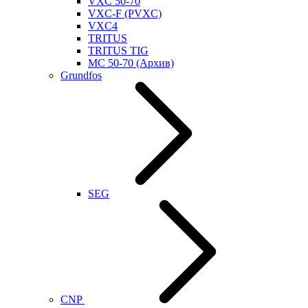
VXC 50-70
VXC-F (PVXC)
VXC4
TRITUS
TRITUS TIG
MC 50-70 (Архив)
Grundfos
SEG
CNP