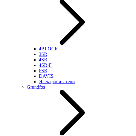
4BLOCK
3SR
4SR
4SR-F
6SR
DAVIS
Электровигатели
Grundfos