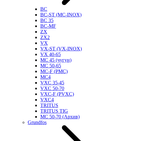
BC
BC-ST (MC-INOX)
BC 35
BC-MF
ZX
ZX2
VX
VX-ST (VX-INOX)
VX 40-65
MC 45 (чугун)
MC 50-65
MC-F (PMC)
MC4
VXC 35-45
VXC 50-70
VXC-F (PVXC)
VXC4
TRITUS
TRITUS TIG
MC 50-70 (Архив)
Grundfos