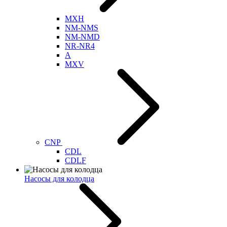
MXH
NM-NMS
NM-NMD
NR-NR4
A
MXV
CNP
CDL
CDLF
Насосы для колодца