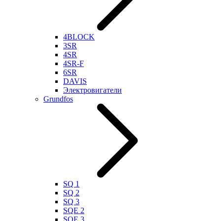
4BLOCK
3SR
4SR
4SR-F
6SR
DAVIS
Электровигатели
Grundfos
SQ 1
SQ 2
SQ 3
SQE 2
SQE 3