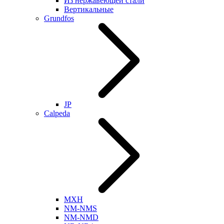
Из нержавеющей стали
Вертикальные
Grundfos
JP
Calpeda
MXH
NM-NMS
NM-NMD