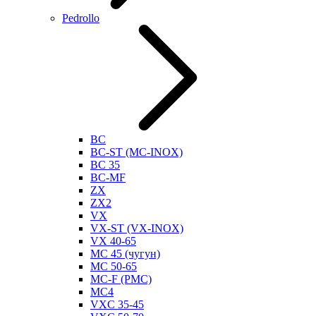
Pedrollo
BC
BC-ST (MC-INOX)
BC 35
BC-MF
ZX
ZX2
VX
VX-ST (VX-INOX)
VX 40-65
MC 45 (чугун)
MC 50-65
MC-F (PMC)
MC4
VXC 35-45