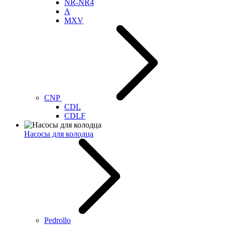
NR-NR4
A
MXV
CNP
CDL
CDLF
Насосы для колодца
Pedrollo