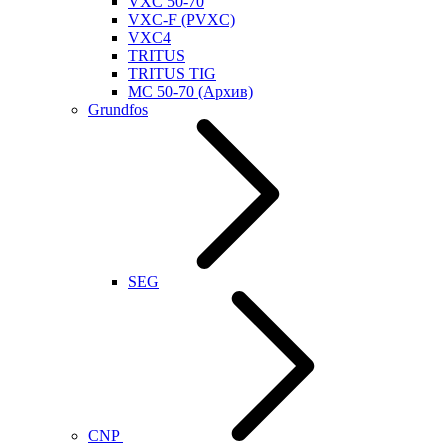
VXC 50-70
VXC-F (PVXC)
VXC4
TRITUS
TRITUS TIG
MC 50-70 (Архив)
Grundfos
SEG
CNP