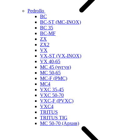
Pedrollo
BC
BC-ST (MC-INOX)
BC 35
BC-MF
ZX
ZX2
VX
VX-ST (VX-INOX)
VX 40-65
MC 45 (чугун)
MC 50-65
MC-F (PMC)
MC4
VXC 35-45
VXC 50-70
VXC-F (PVXC)
VXC4
TRITUS
TRITUS TIG
MC 50-70 (Архив)