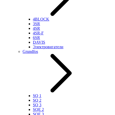
4BLOCK
3SR
4SR
4SR-F
6SR
DAVIS
Электровигатели
Grundfos
SQ 1
SQ 2
SQ 3
SQE 2
SQE 3