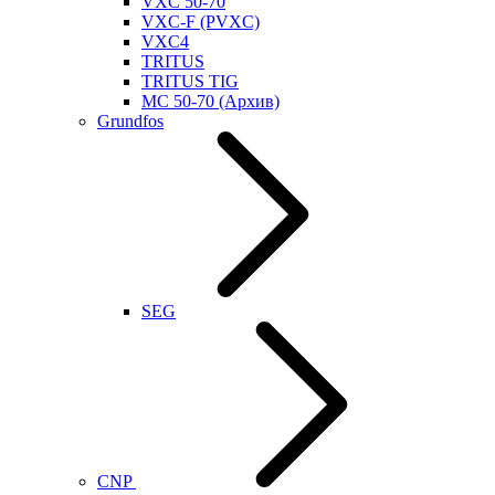
VXC 50-70
VXC-F (PVXC)
VXC4
TRITUS
TRITUS TIG
MC 50-70 (Архив)
Grundfos
SEG
CNP