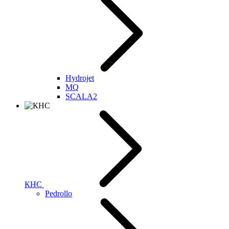
Hydrojet
MQ
SCALA2
КНС
Pedrollo