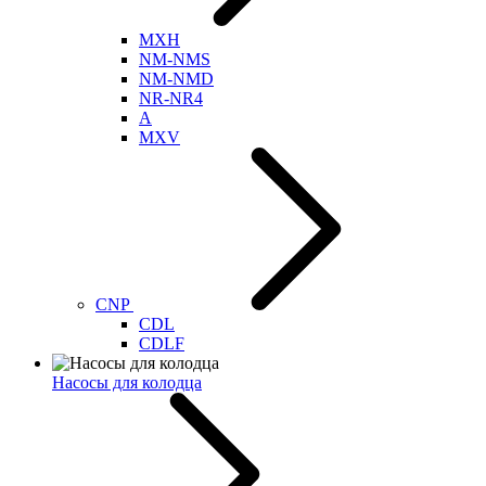
MXH
NM-NMS
NM-NMD
NR-NR4
A
MXV
CNP
CDL
CDLF
Насосы для колодца