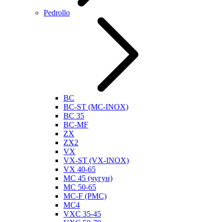
Pedrollo
BC
BC-ST (MC-INOX)
BC 35
BC-MF
ZX
ZX2
VX
VX-ST (VX-INOX)
VX 40-65
MC 45 (чугун)
MC 50-65
MC-F (PMC)
MC4
VXC 35-45