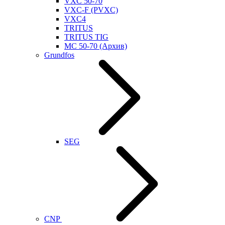
VXC 50-70
VXC-F (PVXC)
VXC4
TRITUS
TRITUS TIG
MC 50-70 (Архив)
Grundfos
SEG
CNP