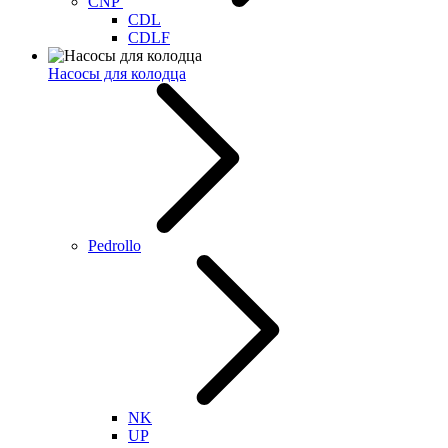
CNP
CDL
CDLF
Насосы для колодца
Pedrollo
NK
UP