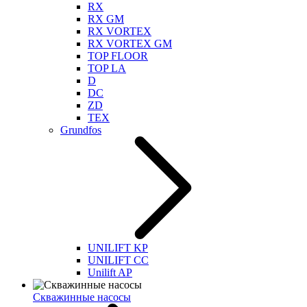
RX
RX GM
RX VORTEX
RX VORTEX GM
TOP FLOOR
TOP LA
D
DC
ZD
TEX
Grundfos
UNILIFT KP
UNILIFT CC
Unilift AP
Скважинные насосы