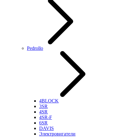
Pedrollo
4BLOCK
3SR
4SR
4SR-F
6SR
DAVIS
Электровигатели