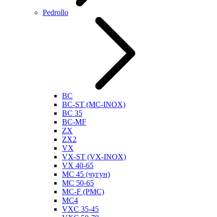
Pedrollo
BC
BC-ST (MC-INOX)
BC 35
BC-MF
ZX
ZX2
VX
VX-ST (VX-INOX)
VX 40-65
MC 45 (чугун)
MC 50-65
MC-F (PMC)
MC4
VXC 35-45