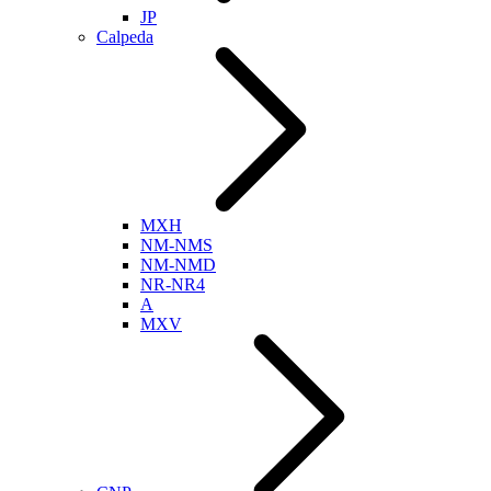
JP
Calpeda
MXH
NM-NMS
NM-NMD
NR-NR4
A
MXV