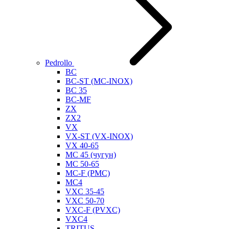
Pedrollo
BC
BC-ST (MC-INOX)
BC 35
BC-MF
ZX
ZX2
VX
VX-ST (VX-INOX)
VX 40-65
MC 45 (чугун)
MC 50-65
MC-F (PMC)
MC4
VXC 35-45
VXC 50-70
VXC-F (PVXC)
VXC4
TRITUS