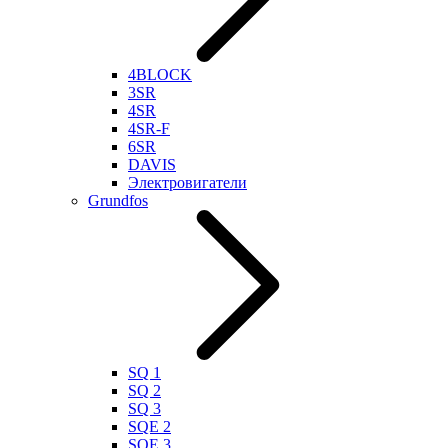
4BLOCK
3SR
4SR
4SR-F
6SR
DAVIS
Электровигатели
Grundfos
SQ 1
SQ 2
SQ 3
SQE 2
SQE 3