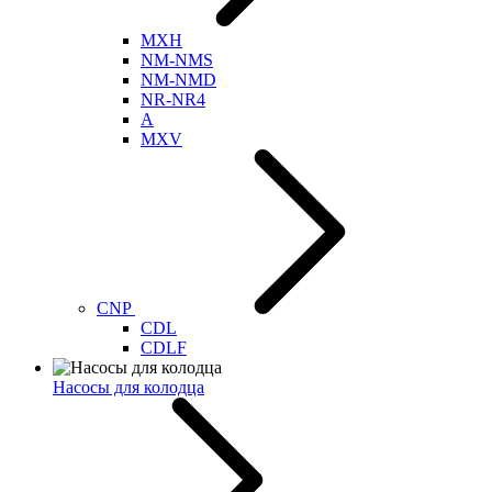
MXH
NM-NMS
NM-NMD
NR-NR4
A
MXV
CNP
CDL
CDLF
Насосы для колодца