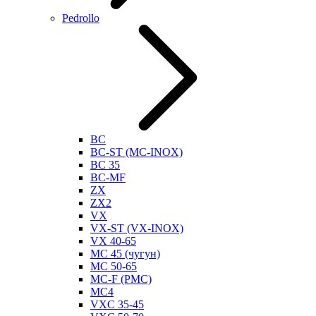
Pedrollo
BC
BC-ST (MC-INOX)
BC 35
BC-MF
ZX
ZX2
VX
VX-ST (VX-INOX)
VX 40-65
MC 45 (чугун)
MC 50-65
MC-F (PMC)
MC4
VXC 35-45