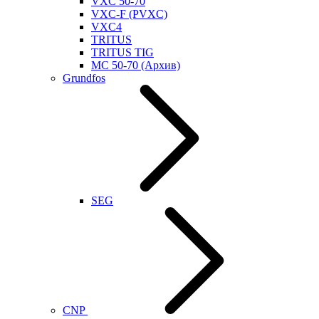
VXC 50-70
VXC-F (PVXC)
VXC4
TRITUS
TRITUS TIG
MC 50-70 (Архив)
Grundfos
SEG
CNP