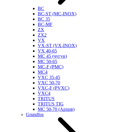
BC
BC-ST (MC-INOX)
BC 35
BC-MF
ZX
ZX2
VX
VX-ST (VX-INOX)
VX 40-65
MC 45 (чугун)
MC 50-65
MC-F (PMC)
MC4
VXC 35-45
VXC 50-70
VXC-F (PVXC)
VXC4
TRITUS
TRITUS TIG
MC 50-70 (Архив)
Grundfos