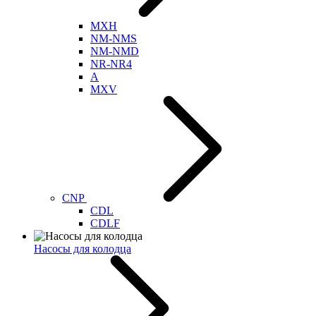
MXH
NM-NMS
NM-NMD
NR-NR4
A
MXV
CNP
CDL
CDLF
Насосы для колодца