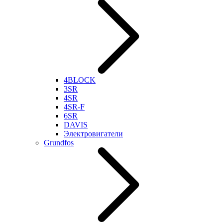
4BLOCK
3SR
4SR
4SR-F
6SR
DAVIS
Электровигатели
Grundfos