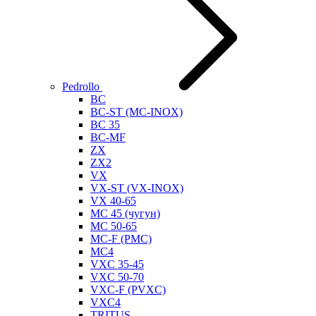
Pedrollo
BC
BC-ST (MC-INOX)
BC 35
BC-MF
ZX
ZX2
VX
VX-ST (VX-INOX)
VX 40-65
MC 45 (чугун)
MC 50-65
MC-F (PMC)
MC4
VXC 35-45
VXC 50-70
VXC-F (PVXC)
VXC4
TRITUS