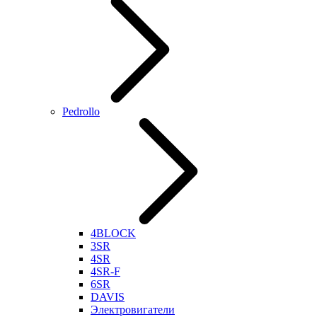
Pedrollo
4BLOCK
3SR
4SR
4SR-F
6SR
DAVIS
Электровигатели