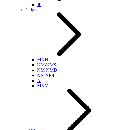
JP
Calpeda
MXH
NM-NMS
NM-NMD
NR-NR4
A
MXV