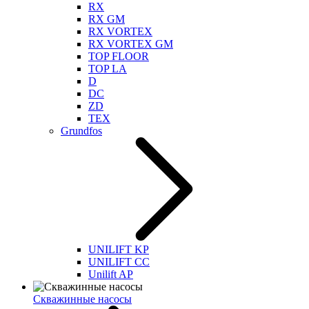
RX
RX GM
RX VORTEX
RX VORTEX GM
TOP FLOOR
TOP LA
D
DC
ZD
TEX
Grundfos
UNILIFT KP
UNILIFT CC
Unilift AP
Скважинные насосы