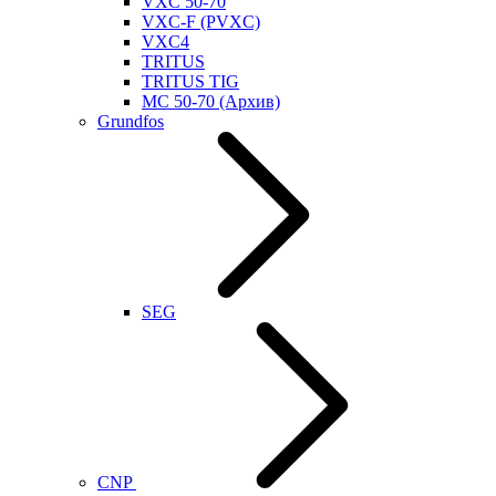
VXC 50-70
VXC-F (PVXC)
VXC4
TRITUS
TRITUS TIG
MC 50-70 (Архив)
Grundfos
SEG
CNP