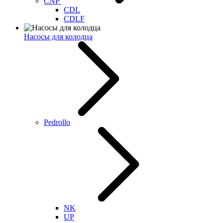
CNP
CDL
CDLF
Насосы для колодца
Pedrollo
NK
UP