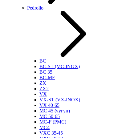
Pedrollo
BC
BC-ST (MC-INOX)
BC 35
BC-MF
ZX
ZX2
VX
VX-ST (VX-INOX)
VX 40-65
MC 45 (чугун)
MC 50-65
MC-F (PMC)
MC4
VXC 35-45