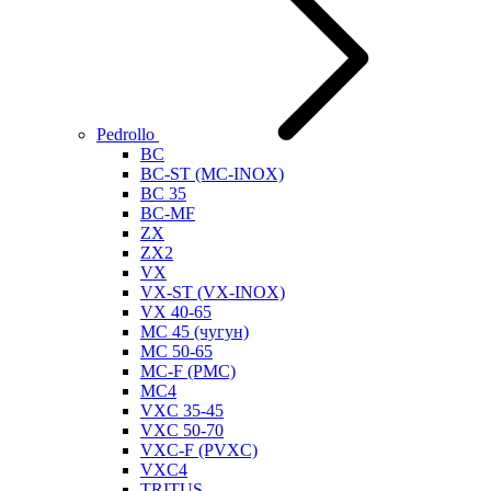
Pedrollo
BC
BC-ST (MC-INOX)
BC 35
BC-MF
ZX
ZX2
VX
VX-ST (VX-INOX)
VX 40-65
MC 45 (чугун)
MC 50-65
MC-F (PMC)
MC4
VXC 35-45
VXC 50-70
VXC-F (PVXC)
VXC4
TRITUS