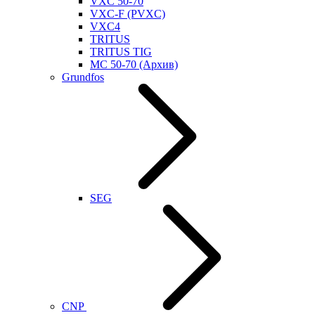
VXC 50-70
VXC-F (PVXC)
VXC4
TRITUS
TRITUS TIG
MC 50-70 (Архив)
Grundfos
SEG
CNP