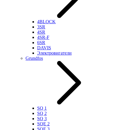
4BLOCK
3SR
4SR
4SR-F
6SR
DAVIS
Электровигатели
Grundfos
SQ 1
SQ 2
SQ 3
SQE 2
SQE 3