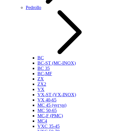
Pedrollo
BC
BC-ST (MC-INOX)
BC 35
BC-MF
ZX
ZX2
VX
VX-ST (VX-INOX)
VX 40-65
MC 45 (чугун)
MC 50-65
MC-F (PMC)
MC4
VXC 35-45