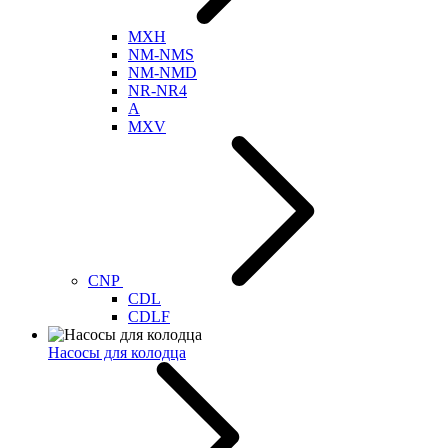
MXH
NM-NMS
NM-NMD
NR-NR4
A
MXV
CNP
CDL
CDLF
Насосы для колодца