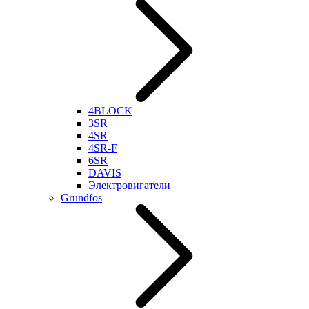
4BLOCK
3SR
4SR
4SR-F
6SR
DAVIS
Электровигатели
Grundfos