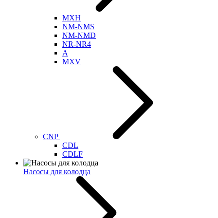
MXH
NM-NMS
NM-NMD
NR-NR4
A
MXV
CNP
CDL
CDLF
Насосы для колодца