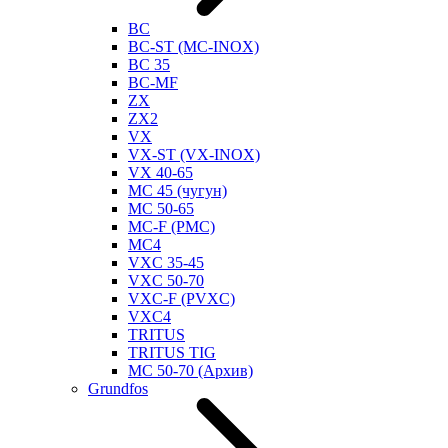
BC
BC-ST (MC-INOX)
BC 35
BC-MF
ZX
ZX2
VX
VX-ST (VX-INOX)
VX 40-65
MC 45 (чугун)
MC 50-65
MC-F (PMC)
MC4
VXC 35-45
VXC 50-70
VXC-F (PVXC)
VXC4
TRITUS
TRITUS TIG
MC 50-70 (Архив)
Grundfos