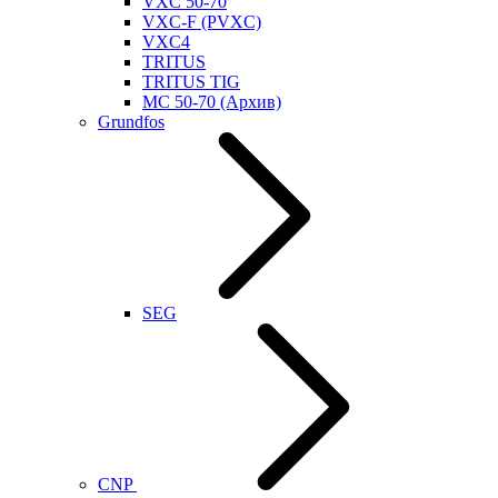
VXC 50-70
VXC-F (PVXC)
VXC4
TRITUS
TRITUS TIG
MC 50-70 (Архив)
Grundfos
SEG
CNP