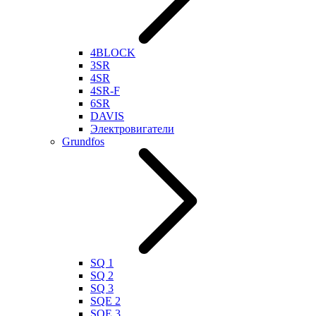
4BLOCK
3SR
4SR
4SR-F
6SR
DAVIS
Электровигатели
Grundfos
SQ 1
SQ 2
SQ 3
SQE 2
SQE 3