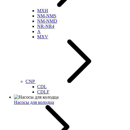
MXH
NM-NMS
NM-NMD
NR-NR4
A
MXV
CNP
CDL
CDLF
Насосы для колодца