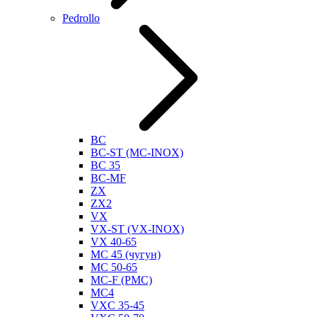
Pedrollo
BC
BC-ST (MC-INOX)
BC 35
BC-MF
ZX
ZX2
VX
VX-ST (VX-INOX)
VX 40-65
MC 45 (чугун)
MC 50-65
MC-F (PMC)
MC4
VXC 35-45