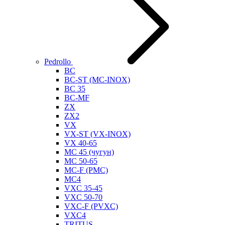
Pedrollo
BC
BC-ST (MC-INOX)
BC 35
BC-MF
ZX
ZX2
VX
VX-ST (VX-INOX)
VX 40-65
MC 45 (чугун)
MC 50-65
MC-F (PMC)
MC4
VXC 35-45
VXC 50-70
VXC-F (PVXC)
VXC4
TRITUS