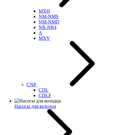
MXH
NM-NMS
NM-NMD
NR-NR4
A
MXV
CNP
CDL
CDLF
Насосы для колодца