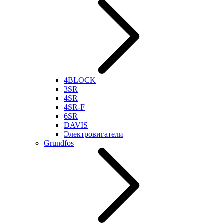
4BLOCK
3SR
4SR
4SR-F
6SR
DAVIS
Электровигатели
Grundfos