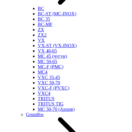
BC
BC-ST (MC-INOX)
BC 35
BC-MF
ZX
ZX2
VX
VX-ST (VX-INOX)
VX 40-65
MC 45 (чугун)
MC 50-65
MC-F (PMC)
MC4
VXC 35-45
VXC 50-70
VXC-F (PVXC)
VXC4
TRITUS
TRITUS TIG
MC 50-70 (Архив)
Grundfos