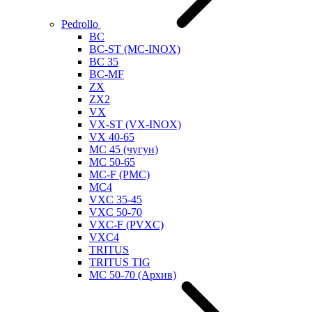
Pedrollo
BC
BC-ST (MC-INOX)
BC 35
BC-MF
ZX
ZX2
VX
VX-ST (VX-INOX)
VX 40-65
MC 45 (чугун)
MC 50-65
MC-F (PMC)
MC4
VXC 35-45
VXC 50-70
VXC-F (PVXC)
VXC4
TRITUS
TRITUS TIG
MC 50-70 (Архив)