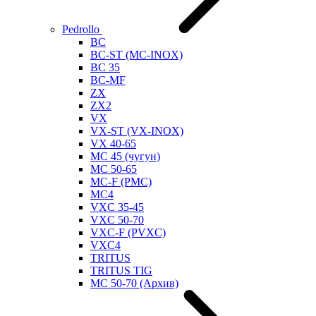
Pedrollo
BC
BC-ST (MC-INOX)
BC 35
BC-MF
ZX
ZX2
VX
VX-ST (VX-INOX)
VX 40-65
MC 45 (чугун)
MC 50-65
MC-F (PMC)
MC4
VXC 35-45
VXC 50-70
VXC-F (PVXC)
VXC4
TRITUS
TRITUS TIG
MC 50-70 (Архив)