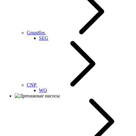
Grundfos
SEG
CNP
WQ