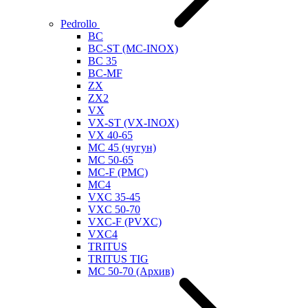
Pedrollo
BC
BC-ST (MC-INOX)
BC 35
BC-MF
ZX
ZX2
VX
VX-ST (VX-INOX)
VX 40-65
MC 45 (чугун)
MC 50-65
MC-F (PMC)
MC4
VXC 35-45
VXC 50-70
VXC-F (PVXC)
VXC4
TRITUS
TRITUS TIG
MC 50-70 (Архив)