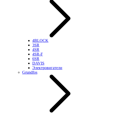
4BLOCK
3SR
4SR
4SR-F
6SR
DAVIS
Электровигатели
Grundfos