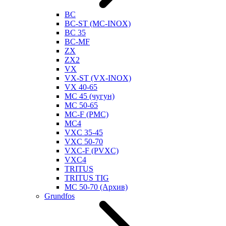
BC
BC-ST (MC-INOX)
BC 35
BC-MF
ZX
ZX2
VX
VX-ST (VX-INOX)
VX 40-65
MC 45 (чугун)
MC 50-65
MC-F (PMC)
MC4
VXC 35-45
VXC 50-70
VXC-F (PVXC)
VXC4
TRITUS
TRITUS TIG
MC 50-70 (Архив)
Grundfos