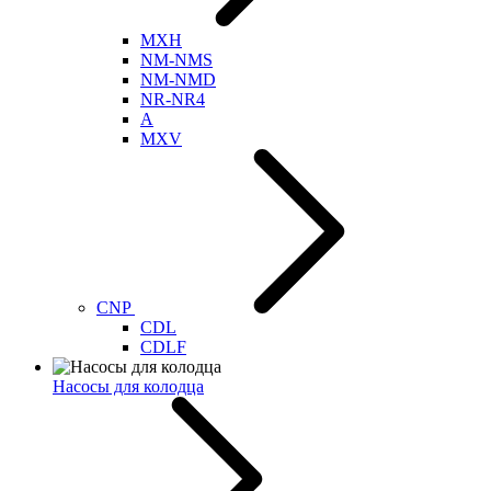
MXH
NM-NMS
NM-NMD
NR-NR4
A
MXV
CNP
CDL
CDLF
Насосы для колодца