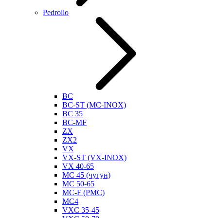
Pedrollo
BC
BC-ST (MC-INOX)
BC 35
BC-MF
ZX
ZX2
VX
VX-ST (VX-INOX)
VX 40-65
MC 45 (чугун)
MC 50-65
MC-F (PMC)
MC4
VXC 35-45