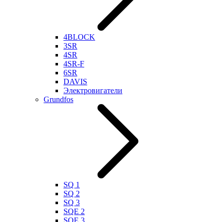
4BLOCK
3SR
4SR
4SR-F
6SR
DAVIS
Электровигатели
Grundfos
SQ 1
SQ 2
SQ 3
SQE 2
SQE 3