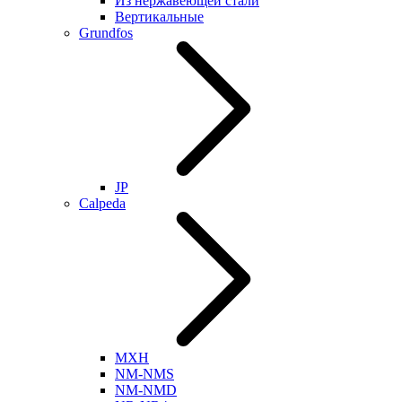
Из нержавеющей стали
Вертикальные
Grundfos
JP
Calpeda
MXH
NM-NMS
NM-NMD