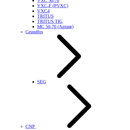
VXC 50-70
VXC-F (PVXC)
VXC4
TRITUS
TRITUS TIG
MC 50-70 (Архив)
Grundfos
SEG
CNP