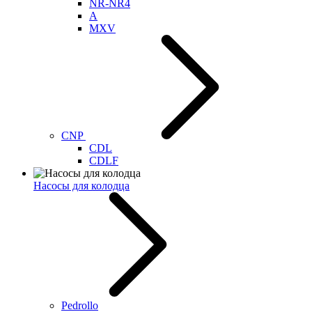
NR-NR4
A
MXV
CNP
CDL
CDLF
Насосы для колодца
Pedrollo