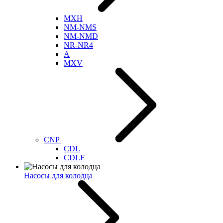
MXH
NM-NMS
NM-NMD
NR-NR4
A
MXV
CNP
CDL
CDLF
Насосы для колодца