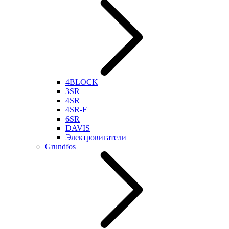
4BLOCK
3SR
4SR
4SR-F
6SR
DAVIS
Электровигатели
Grundfos