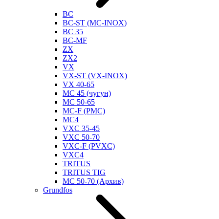
BC
BC-ST (MC-INOX)
BC 35
BC-MF
ZX
ZX2
VX
VX-ST (VX-INOX)
VX 40-65
MC 45 (чугун)
MC 50-65
MC-F (PMC)
MC4
VXC 35-45
VXC 50-70
VXC-F (PVXC)
VXC4
TRITUS
TRITUS TIG
MC 50-70 (Архив)
Grundfos