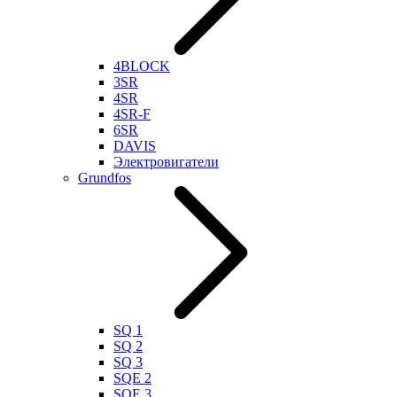
4BLOCK
3SR
4SR
4SR-F
6SR
DAVIS
Электровигатели
Grundfos
SQ 1
SQ 2
SQ 3
SQE 2
SQE 3