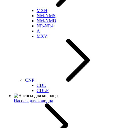
MXH
NM-NMS
NM-NMD
NR-NR4
A
MXV
CNP
CDL
CDLF
Насосы для колодца