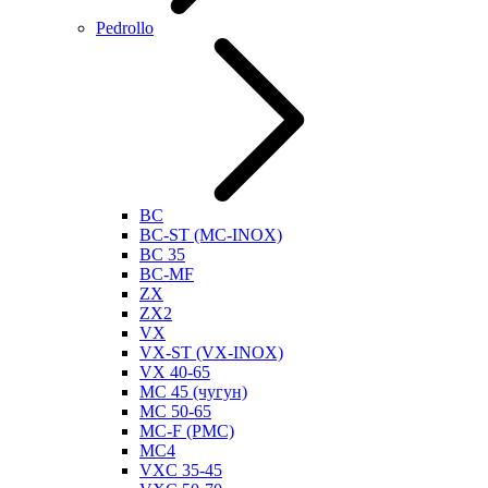
Pedrollo
BC
BC-ST (MC-INOX)
BC 35
BC-MF
ZX
ZX2
VX
VX-ST (VX-INOX)
VX 40-65
MC 45 (чугун)
MC 50-65
MC-F (PMC)
MC4
VXC 35-45