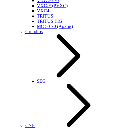
VXC 50-70
VXC-F (PVXC)
VXC4
TRITUS
TRITUS TIG
MC 50-70 (Архив)
Grundfos
SEG
CNP