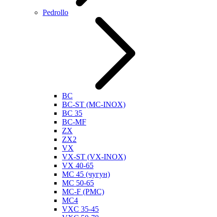
Pedrollo
BC
BC-ST (MC-INOX)
BC 35
BC-MF
ZX
ZX2
VX
VX-ST (VX-INOX)
VX 40-65
MC 45 (чугун)
MC 50-65
MC-F (PMC)
MC4
VXC 35-45