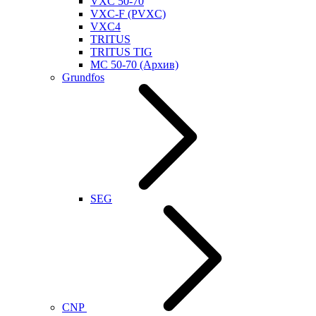
VXC 50-70
VXC-F (PVXC)
VXC4
TRITUS
TRITUS TIG
MC 50-70 (Архив)
Grundfos
SEG
CNP