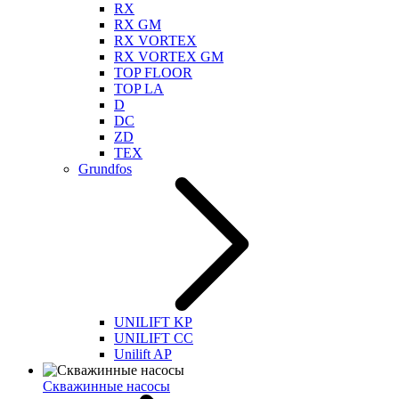
RX
RX GM
RX VORTEX
RX VORTEX GM
TOP FLOOR
TOP LA
D
DC
ZD
TEX
Grundfos
UNILIFT KP
UNILIFT CC
Unilift AP
Скважинные насосы