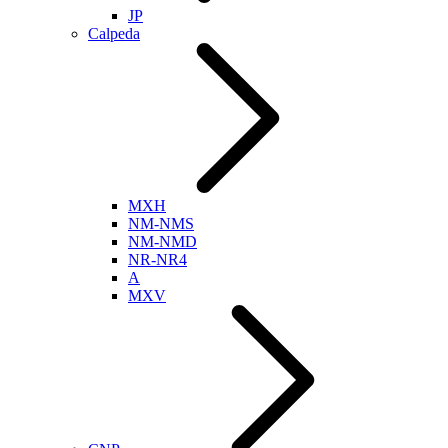
JP
Calpeda
MXH
NM-NMS
NM-NMD
NR-NR4
A
MXV