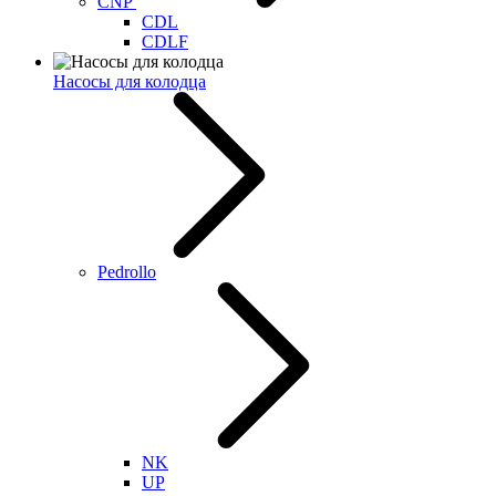
CNP
CDL
CDLF
Насосы для колодца
Pedrollo
NK
UP