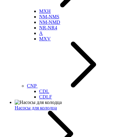
MXH
NM-NMS
NM-NMD
NR-NR4
A
MXV
CNP
CDL
CDLF
Насосы для колодца