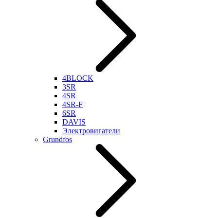
4BLOCK
3SR
4SR
4SR-F
6SR
DAVIS
Электровигатели
Grundfos