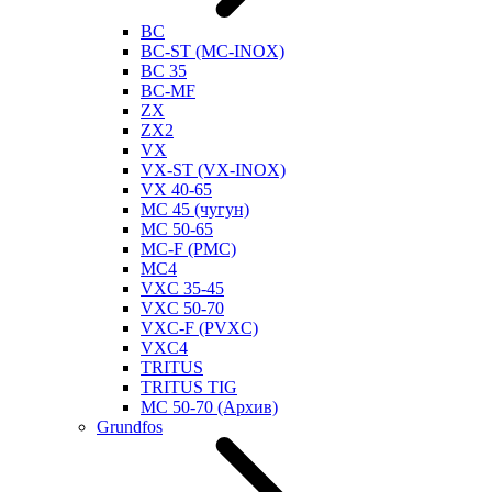
BC
BC-ST (MC-INOX)
BC 35
BC-MF
ZX
ZX2
VX
VX-ST (VX-INOX)
VX 40-65
MC 45 (чугун)
MC 50-65
MC-F (PMC)
MC4
VXC 35-45
VXC 50-70
VXC-F (PVXC)
VXC4
TRITUS
TRITUS TIG
MC 50-70 (Архив)
Grundfos