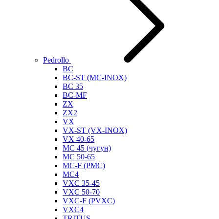
Pedrollo
BC
BC-ST (MC-INOX)
BC 35
BC-MF
ZX
ZX2
VX
VX-ST (VX-INOX)
VX 40-65
MC 45 (чугун)
MC 50-65
MC-F (PMC)
MC4
VXC 35-45
VXC 50-70
VXC-F (PVXC)
VXC4
TRITUS