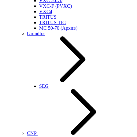
VXC 50-70
VXC-F (PVXC)
VXC4
TRITUS
TRITUS TIG
MC 50-70 (Архив)
Grundfos
SEG
CNP