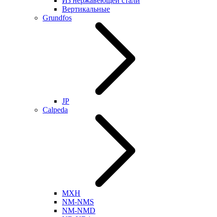
Из нержавеющей стали
Вертикальные
Grundfos
JP
Calpeda
MXH
NM-NMS
NM-NMD