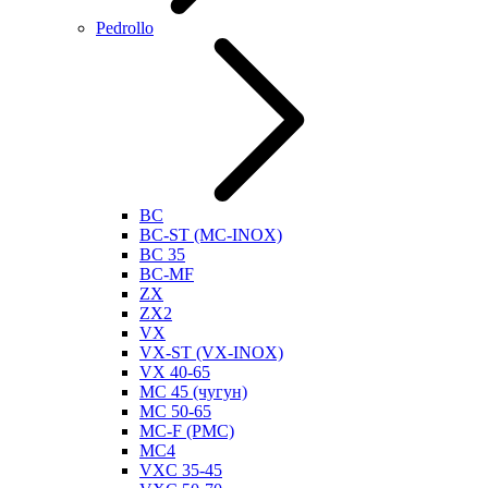
Pedrollo
BC
BC-ST (MC-INOX)
BC 35
BC-MF
ZX
ZX2
VX
VX-ST (VX-INOX)
VX 40-65
MC 45 (чугун)
MC 50-65
MC-F (PMC)
MC4
VXC 35-45