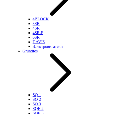
4BLOCK
3SR
4SR
4SR-F
6SR
DAVIS
Электровигатели
Grundfos
SQ 1
SQ 2
SQ 3
SQE 2
SQE 3