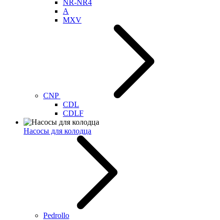
NR-NR4
A
MXV
CNP
CDL
CDLF
Насосы для колодца
Pedrollo