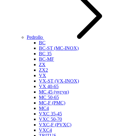
Pedrollo
BC
BC-ST (MC-INOX)
BC 35
BC-MF
ZX
ZX2
VX
VX-ST (VX-INOX)
VX 40-65
MC 45 (чугун)
MC 50-65
MC-F (PMC)
MC4
VXC 35-45
VXC 50-70
VXC-F (PVXC)
VXC4
TRITUS