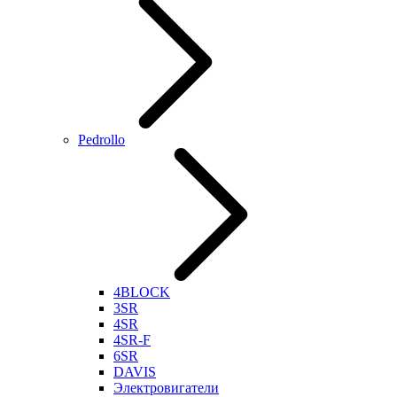
Pedrollo
4BLOCK
3SR
4SR
4SR-F
6SR
DAVIS
Электровигатели