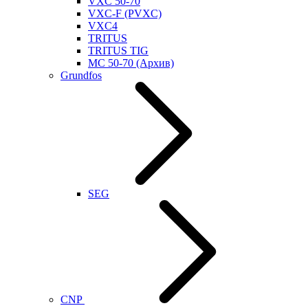
VXC 50-70
VXC-F (PVXC)
VXC4
TRITUS
TRITUS TIG
MC 50-70 (Архив)
Grundfos
SEG
CNP