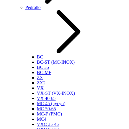
Pedrollo
BC
BC-ST (MC-INOX)
BC 35
BC-MF
ZX
ZX2
VX
VX-ST (VX-INOX)
VX 40-65
MC 45 (чугун)
MC 50-65
MC-F (PMC)
MC4
VXC 35-45