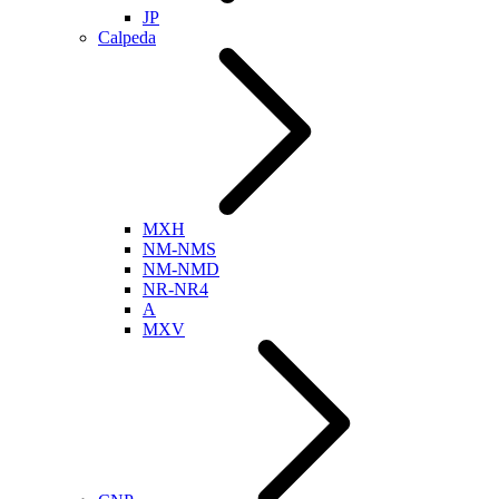
JP
Calpeda
MXH
NM-NMS
NM-NMD
NR-NR4
A
MXV