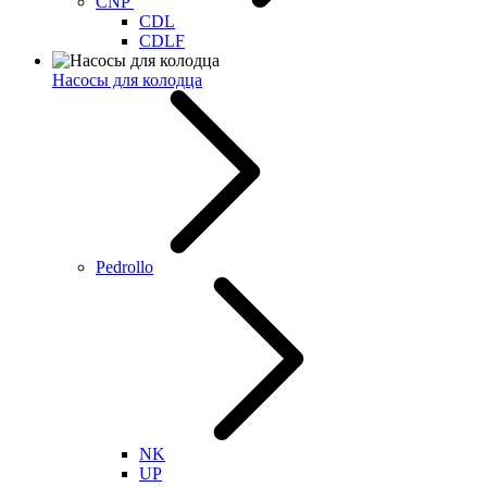
CNP
CDL
CDLF
Насосы для колодца
Pedrollo
NK
UP