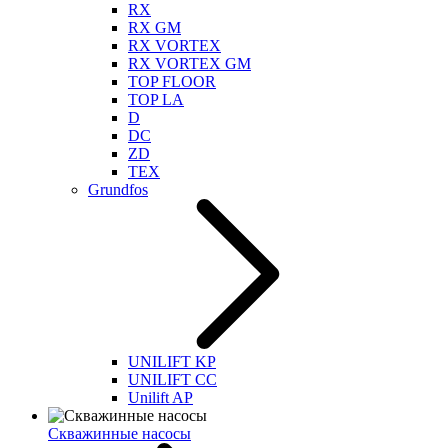
RX
RX GM
RX VORTEX
RX VORTEX GM
TOP FLOOR
TOP LA
D
DC
ZD
TEX
Grundfos
UNILIFT KP
UNILIFT CC
Unilift AP
Скважинные насосы