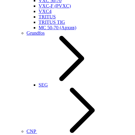
VXC 50-70
VXC-F (PVXC)
VXC4
TRITUS
TRITUS TIG
MC 50-70 (Архив)
Grundfos
SEG
CNP