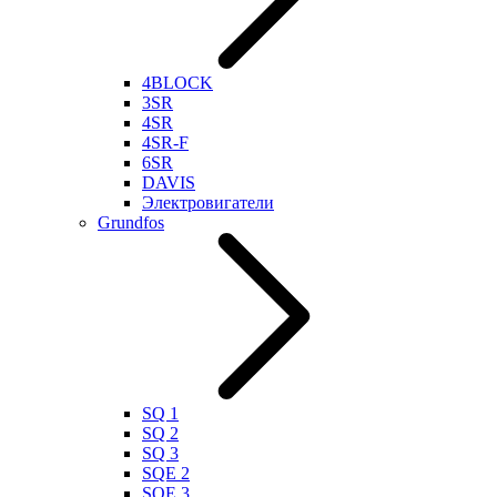
4BLOCK
3SR
4SR
4SR-F
6SR
DAVIS
Электровигатели
Grundfos
SQ 1
SQ 2
SQ 3
SQE 2
SQE 3