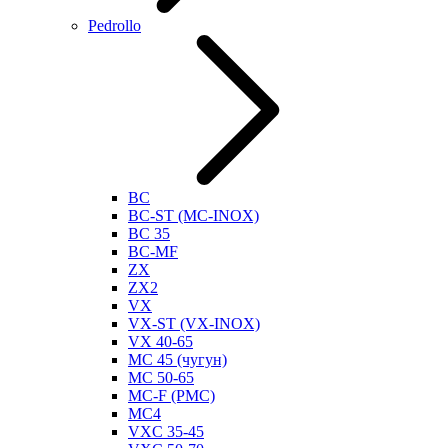
Pedrollo
BC
BC-ST (MC-INOX)
BC 35
BC-MF
ZX
ZX2
VX
VX-ST (VX-INOX)
VX 40-65
MC 45 (чугун)
MC 50-65
MC-F (PMC)
MC4
VXC 35-45