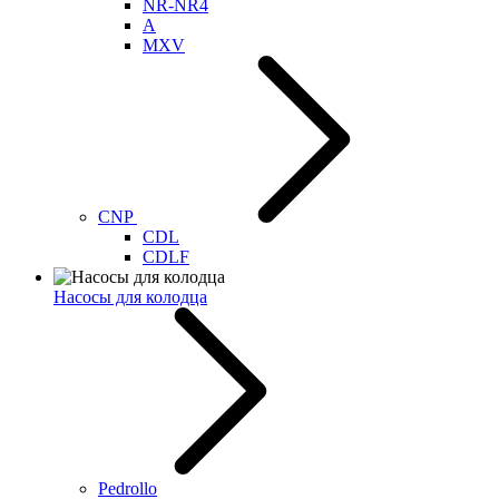
NR-NR4
A
MXV
CNP
CDL
CDLF
Насосы для колодца
Pedrollo