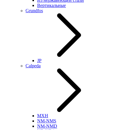
Из нержавеющей стали
Вертикальные
Grundfos
JP
Calpeda
MXH
NM-NMS
NM-NMD