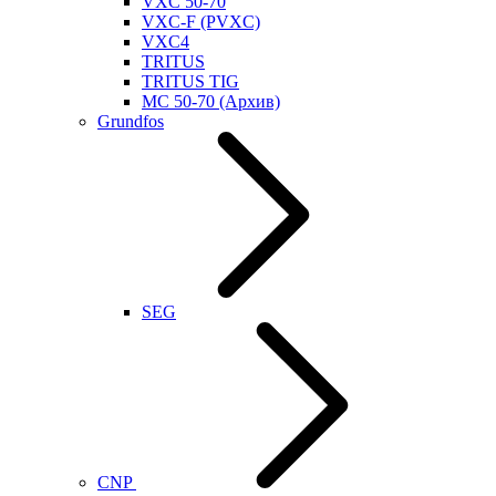
VXC 50-70
VXC-F (PVXC)
VXC4
TRITUS
TRITUS TIG
MC 50-70 (Архив)
Grundfos
SEG
CNP