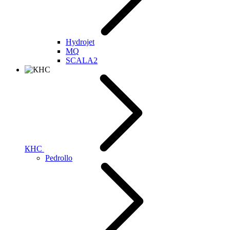
Hydrojet
MQ
SCALA2
КНС
Pedrollo