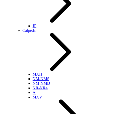
JP
Calpeda
MXH
NM-NMS
NM-NMD
NR-NR4
A
MXV