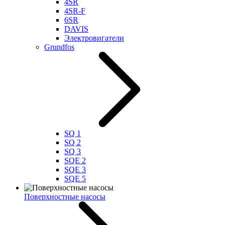
4SR
4SR-F
6SR
DAVIS
Электровигатели
Grundfos
SQ 1
SQ 2
SQ 3
SQE 2
SQE 3
SQE 5
Поверхностные насосы