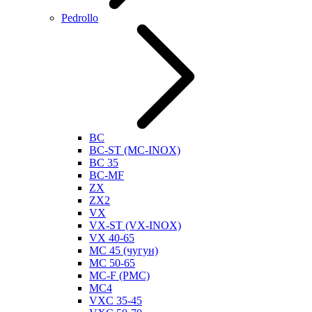
Pedrollo
BC
BC-ST (MC-INOX)
BC 35
BC-MF
ZX
ZX2
VX
VX-ST (VX-INOX)
VX 40-65
MC 45 (чугун)
MC 50-65
MC-F (PMC)
MC4
VXC 35-45