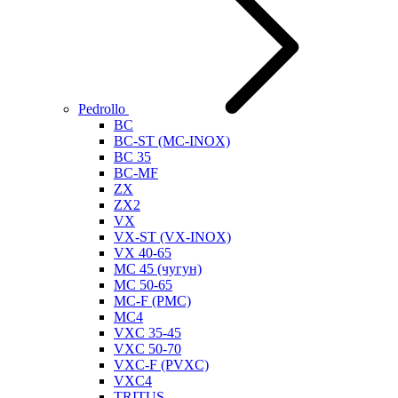
Pedrollo
BC
BC-ST (MC-INOX)
BC 35
BC-MF
ZX
ZX2
VX
VX-ST (VX-INOX)
VX 40-65
MC 45 (чугун)
MC 50-65
MC-F (PMC)
MC4
VXC 35-45
VXC 50-70
VXC-F (PVXC)
VXC4
TRITUS