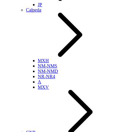
JP
Calpeda
MXH
NM-NMS
NM-NMD
NR-NR4
A
MXV