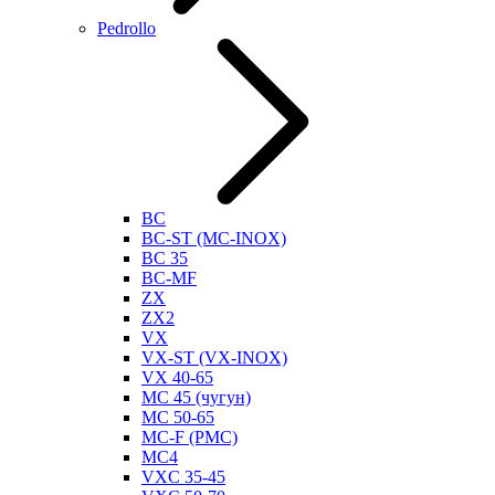
Pedrollo
BC
BC-ST (MC-INOX)
BC 35
BC-MF
ZX
ZX2
VX
VX-ST (VX-INOX)
VX 40-65
MC 45 (чугун)
MC 50-65
MC-F (PMC)
MC4
VXC 35-45