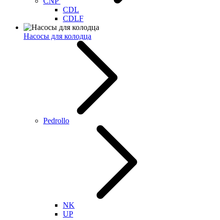
CNP
CDL
CDLF
Насосы для колодца
Pedrollo
NK
UP