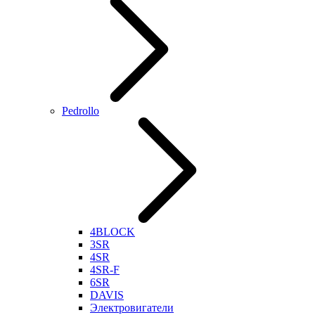
Pedrollo
4BLOCK
3SR
4SR
4SR-F
6SR
DAVIS
Электровигатели