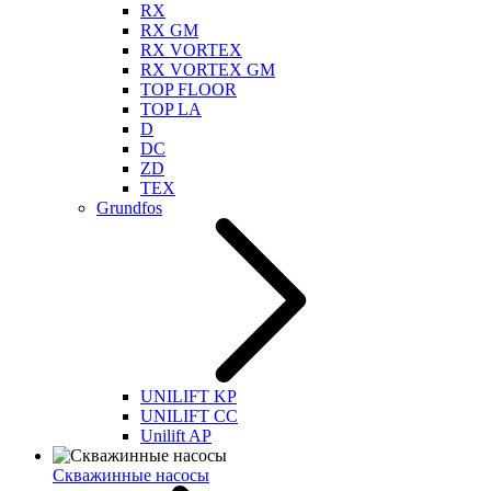
RX
RX GM
RX VORTEX
RX VORTEX GM
TOP FLOOR
TOP LA
D
DC
ZD
TEX
Grundfos
UNILIFT KP
UNILIFT CC
Unilift AP
Скважинные насосы