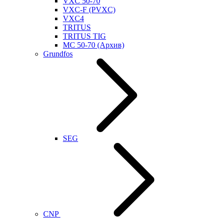
VXC 50-70
VXC-F (PVXC)
VXC4
TRITUS
TRITUS TIG
MC 50-70 (Архив)
Grundfos
SEG
CNP