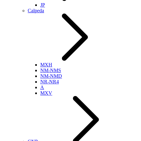
JP
Calpeda
MXH
NM-NMS
NM-NMD
NR-NR4
A
MXV