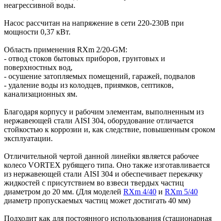
неагрессивной воды.
Насос рассчитан на напряжение в сети 220-230В при
мощности 0,37 кВт.
Область применения RXm 2/20-GM:
- отвод стоков бытовых приборов, грунтовых и
поверхностных вод,
- осушение затопляемых помещений, гаражей, подвалов
- удаление воды из колодцев, приямков, септиков,
канализационных ям.
Благодаря корпусу и рабочим элементам, выполненным из
нержавеющей стали AISI 304, оборудование отличается
стойкостью к коррозии и, как следствие, повышенным сроком
эксплуатации.
Отличительной чертой данной линейки является рабочее
колесо VORTEX рубящего типа. Оно также изготавливается
из нержавеющей стали AISI 304 и обеспечивает перекачку
жидкостей с присутствием во взвеси твердых частиц
диаметром до 20 мм. (Для моделей
RXm 4/40
и
RXm 5/40
диаметр пропускаемых частиц может достигать 40 мм)
Подходит как для постоянного использования (стационарная