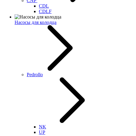
CNP
CDL
CDLF
Насосы для колодца
Pedrollo
NK
UP