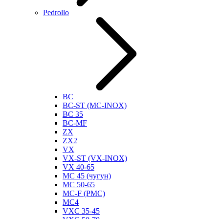
Pedrollo
BC
BC-ST (MC-INOX)
BC 35
BC-MF
ZX
ZX2
VX
VX-ST (VX-INOX)
VX 40-65
MC 45 (чугун)
MC 50-65
MC-F (PMC)
MC4
VXC 35-45