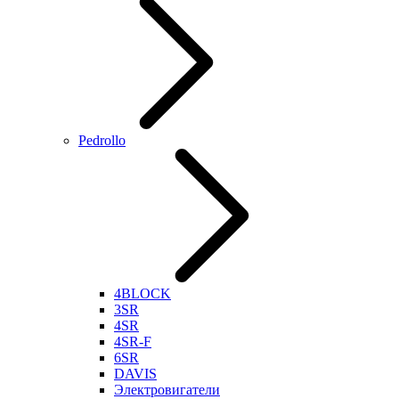
Pedrollo
4BLOCK
3SR
4SR
4SR-F
6SR
DAVIS
Электровигатели