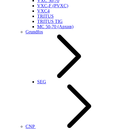
VXC 50-70
VXC-F (PVXC)
VXC4
TRITUS
TRITUS TIG
MC 50-70 (Архив)
Grundfos
SEG
CNP