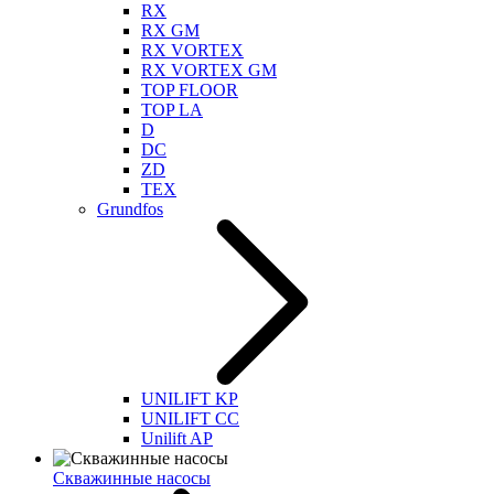
RX
RX GM
RX VORTEX
RX VORTEX GM
TOP FLOOR
TOP LA
D
DC
ZD
TEX
Grundfos
UNILIFT KP
UNILIFT CC
Unilift AP
Скважинные насосы