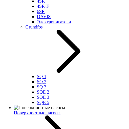
4SR
4SR-F
6SR
DAVIS
Электровигатели
Grundfos
SQ 1
SQ 2
SQ 3
SQE 2
SQE 3
SQE 5
Поверхностные насосы