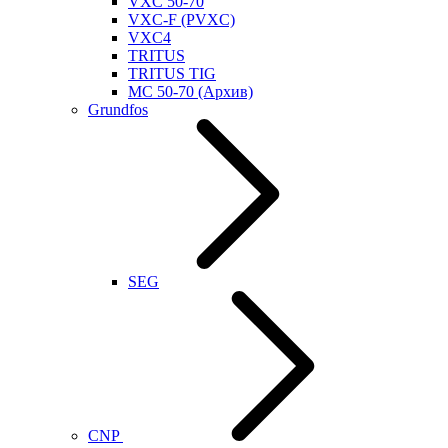
VXC 50-70
VXC-F (PVXC)
VXC4
TRITUS
TRITUS TIG
MC 50-70 (Архив)
Grundfos
SEG
CNP