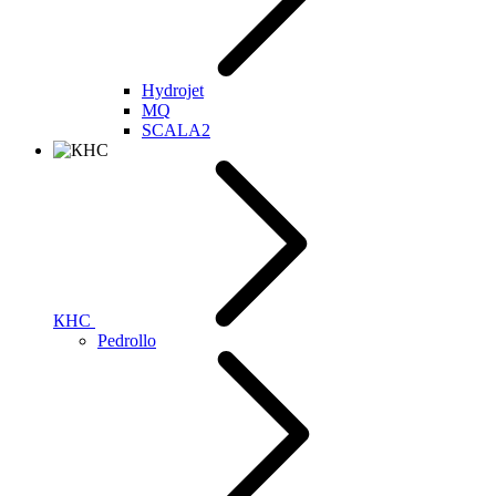
Hydrojet
MQ
SCALA2
КНС
Pedrollo