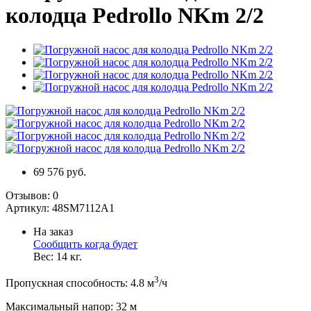
колодца Pedrollo NKm 2/2
69 576 руб.
Отзывов:
0
Артикул:
48SM7112A1
На заказ
Сообщить когда будет
Вес:
14
кг.
3
Пропускная способность
:
4.8
м
/ч
Максимальный напор
:
32
м