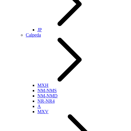
JP
Calpeda
MXH
NM-NMS
NM-NMD
NR-NR4
A
MXV