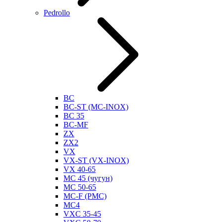
Pedrollo
BC
BC-ST (MC-INOX)
BC 35
BC-MF
ZX
ZX2
VX
VX-ST (VX-INOX)
VX 40-65
MC 45 (чугун)
MC 50-65
MC-F (PMC)
MC4
VXC 35-45