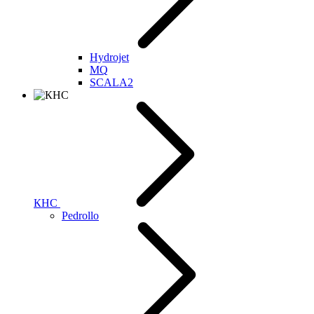
Hydrojet
MQ
SCALA2
КНС
Pedrollo