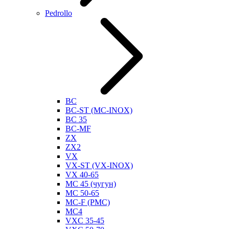
Pedrollo
BC
BC-ST (MC-INOX)
BC 35
BC-MF
ZX
ZX2
VX
VX-ST (VX-INOX)
VX 40-65
MC 45 (чугун)
MC 50-65
MC-F (PMC)
MC4
VXC 35-45