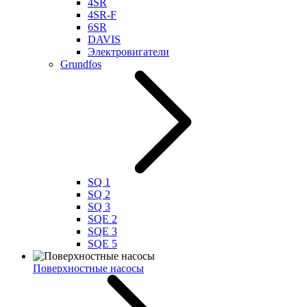
4SR
4SR-F
6SR
DAVIS
Электровигатели
Grundfos
SQ 1
SQ 2
SQ 3
SQE 2
SQE 3
SQE 5
Поверхностные насосы