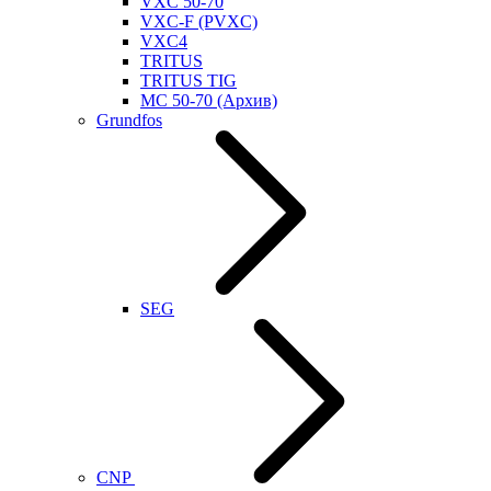
VXC 50-70
VXC-F (PVXC)
VXC4
TRITUS
TRITUS TIG
MC 50-70 (Архив)
Grundfos
SEG
CNP