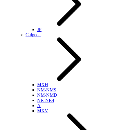
JP
Calpeda
MXH
NM-NMS
NM-NMD
NR-NR4
A
MXV