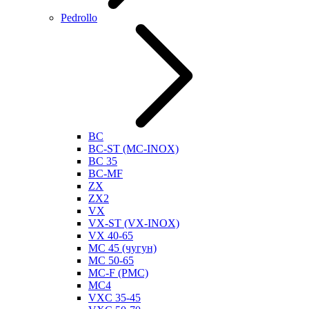
Pedrollo
BC
BC-ST (MC-INOX)
BC 35
BC-MF
ZX
ZX2
VX
VX-ST (VX-INOX)
VX 40-65
MC 45 (чугун)
MC 50-65
MC-F (PMC)
MC4
VXC 35-45