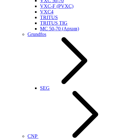
VXC 50-70
VXC-F (PVXC)
VXC4
TRITUS
TRITUS TIG
MC 50-70 (Архив)
Grundfos
SEG
CNP