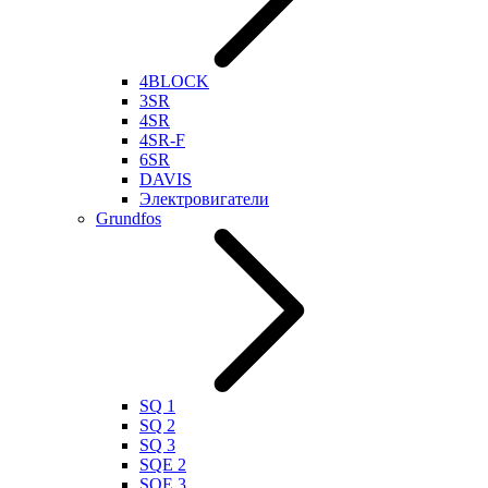
4BLOCK
3SR
4SR
4SR-F
6SR
DAVIS
Электровигатели
Grundfos
SQ 1
SQ 2
SQ 3
SQE 2
SQE 3