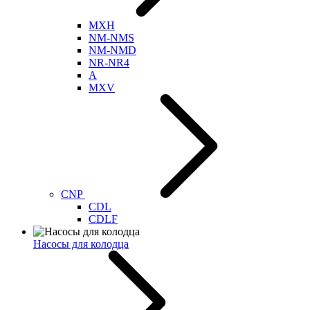
MXH
NM-NMS
NM-NMD
NR-NR4
A
MXV
CNP
CDL
CDLF
Насосы для колодца